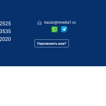
kazan@rmedia1.ru
02525
03535
82020
Перезвонить вам?