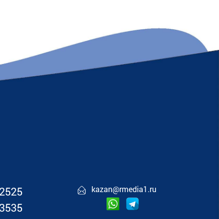
kazan@rmedia1.ru
02525
03535