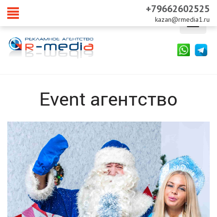
+79662602525
kazan@rmedia1.ru
Skip
to
content
Event агентство
Дед Мороз и Снегурочка