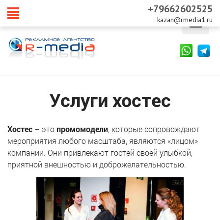
+79662602525
kazan@rmedia1.ru
Skip
to
content
Услуги хостес
Хостес
– это
промомодели
, которые сопровождают
мероприятия любого масштаба, являются «лицом»
компании. Они привлекают гостей своей улыбкой,
приятной внешностью и доброжелательностью.