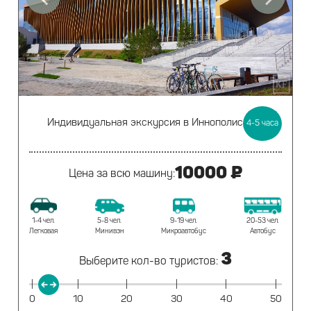
Индивидуальная экскурсия
в Иннополис
4-5
часа
10000 ₽
Цена за всю машину:
20-53 чел.
1-4 чел.
5-8 чел.
9-19 чел.
Автобус
Легковая
Минивэн
Микроавтобус
3
Выберите кол-во туристов:
|
|
|
|
|
|
0
10
20
30
40
50