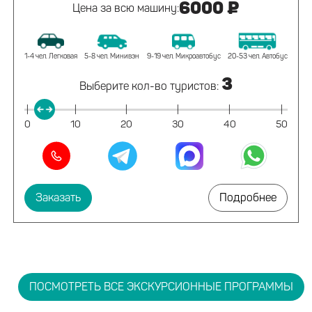
6000 ₽
Цена за всю машину:
1-4 чел. Легковая
5-8 чел. Минивэн
9-19 чел. Микроавтобус
20-53 чел. Автобус
3
Выберите кол-во туристов:
|
|
|
|
|
|
0
10
20
30
40
50
Заказать
Подробнее
ПОСМОТРЕТЬ ВСЕ ЭКСКУРСИОННЫЕ ПРОГРАММЫ