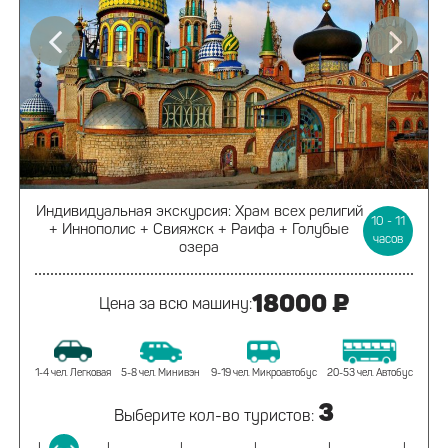
Индивидуальная экскурсия:
Храм всех религий
10 - 11
+ Иннополис +
Свияжск + Раифа + Голубые
часов
озера
18000 ₽
Цена за всю машину:
1-4 чел. Легковая
5-8 чел. Минивэн
9-19 чел. Микроавтобус
20-53 чел. Автобус
3
Выберите кол-во туристов: