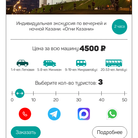
Индивидуальная экскурсия
по вечерней и
2
часа
ночной Казани.
«Огни Казани»
4500 ₽
Цена за всю машину:
1-4 чел. Легковая
5-8 чел. Минивэн
9-19 чел. Микроавтобус
20-53 чел. Автобус
3
Выберите кол-во туристов:
|
|
|
|
|
|
0
10
20
30
40
50
Заказать
Подробнее