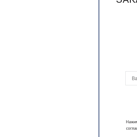
Нажим
согла