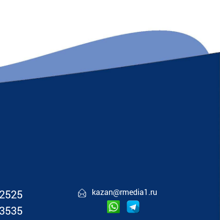
kazan@rmedia1.ru
02525
03535