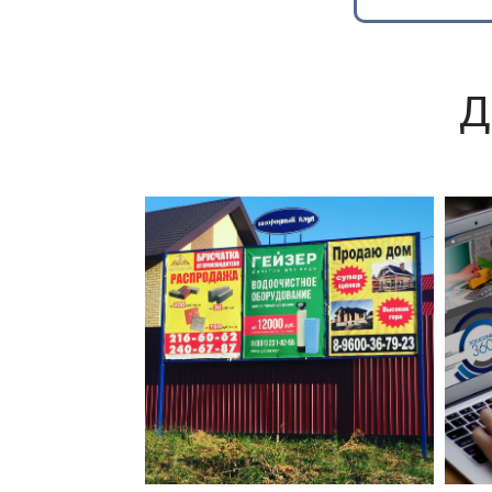
Д
Реклама в
коттеджных поселках