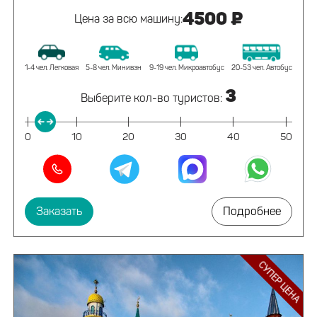
4500 ₽
Цена за всю машину:
1-4 чел. Легковая
5-8 чел. Минивэн
9-19 чел. Микроавтобус
20-53 чел. Автобус
3
Выберите кол-во туристов:
|
|
|
|
|
|
0
10
20
30
40
50
Заказать
Подробнее
СУПЕР ЦЕНА