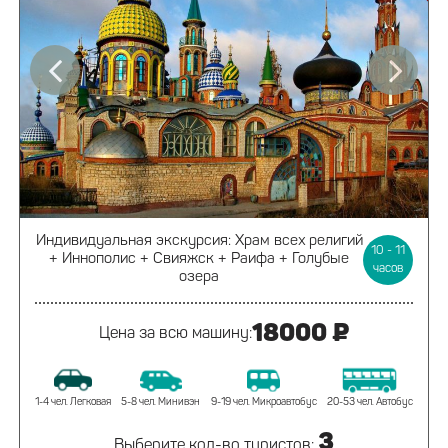
Индивидуальная экскурсия:
Храм всех религий
10 - 11
+ Иннополис +
Свияжск + Раифа + Голубые
часов
озера
18000 ₽
Цена за всю машину:
1-4 чел. Легковая
5-8 чел. Минивэн
9-19 чел. Микроавтобус
20-53 чел. Автобус
3
Выберите кол-во туристов: