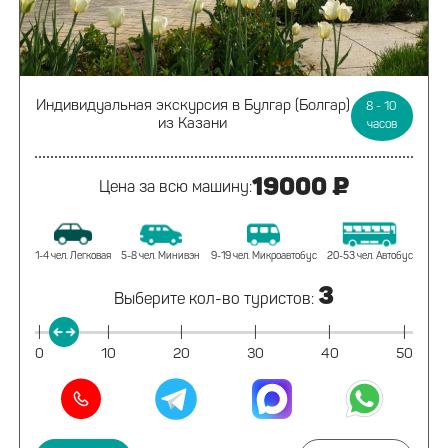
Индивидуальная экскурсия
в Булгар (Болгар)
8 - 10
из Казани
часов
19000 ₽
Цена за всю машину:
1-4 чел. Легковая
5-8 чел. Минивэн
9-19 чел. Микроавтобус
20-53 чел. Автобус
3
Выберите кол-во туристов:
|
|
|
|
|
|
0
10
20
30
40
50