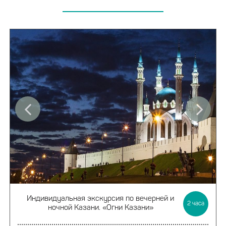
Индивидуальная экскурсия
по вечерней и
2
часа
ночной Казани.
«Огни Казани»