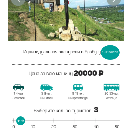
Индивидуальная экскурсия
в Елабугу
9-11
часов
20000 ₽
Цена за всю машину:
20-53 чел.
1-4 чел.
5-8 чел.
9-19 чел.
Автобус
Легковая
Минивэн
Микроавтобус
3
Выберите кол-во туристов:
|
|
|
|
|
|
0
10
20
30
40
50