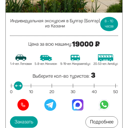
Индивидуальная экскурсия
в Булгар (Болгар)
8 - 10
из Казани
часов
19000 ₽
Цена за всю машину:
1-4 чел. Легковая
5-8 чел. Минивэн
9-19 чел. Микроавтобус
20-53 чел. Автобус
3
Выберите кол-во туристов:
|
|
|
|
|
|
0
10
20
30
40
50
Заказать
Подробнее