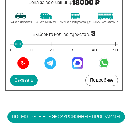
18000 ₽
Цена за всю машину:
1-4 чел. Легковая
5-8 чел. Минивэн
9-19 чел. Микроавтобус
20-53 чел. Автобус
3
Выберите кол-во туристов:
|
|
|
|
|
|
0
10
20
30
40
50
Заказать
Подробнее
ПОСМОТРЕТЬ ВСЕ ЭКСКУРСИОННЫЕ ПРОГРАММЫ