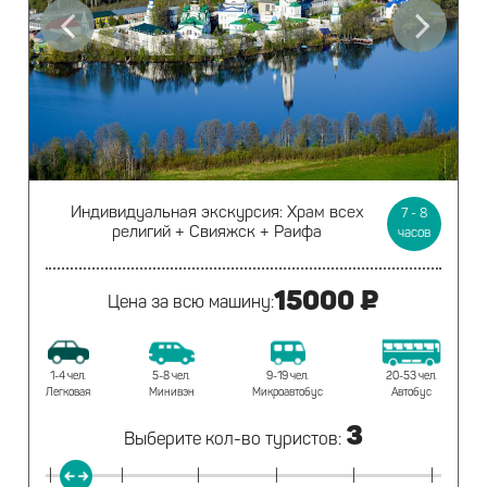
Индивидуальная экскурсия:
Храм всех
7 - 8
религий + Свияжск + Раифа
часов
15000 ₽
Цена за всю машину:
20-53 чел.
1-4 чел.
5-8 чел.
9-19 чел.
Автобус
Легковая
Минивэн
Микроавтобус
3
Выберите кол-во туристов:
|
|
|
|
|
|