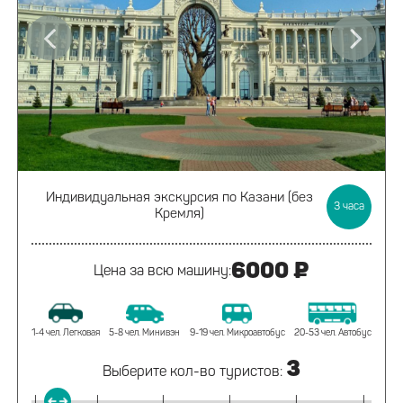
Индивидуальная экскурсия
по Казани (без
3
часа
Кремля)
6000 ₽
Цена за всю машину:
1-4 чел. Легковая
5-8 чел. Минивэн
9-19 чел. Микроавтобус
20-53 чел. Автобус
3
Выберите кол-во туристов:
|
|
|
|
|
|